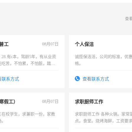
查
普工
08月07日
个人保洁
28.有c本，驾龄5年，有从业资
诚揽保洁活，公司的标准，优
能吃苦，不怕累，不怕脏，踏
格。
求稳定工作一份，保险不干
看联系方式
查看联系方式
寒假工）
08月07日
求职厨师工作
三在校学生，求兼职一份，家教
求职厨师工作 各种火锅。家常
场。
点。食堂。烧烤海鲜，工资要求6
上