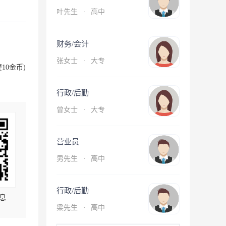
叶先生
·
高中
财务/会计
张女士
·
大专
10金币)
行政/后勤
曾女士
·
大专
营业员
男先生
·
高中
行政/后勤
息
梁先生
·
高中