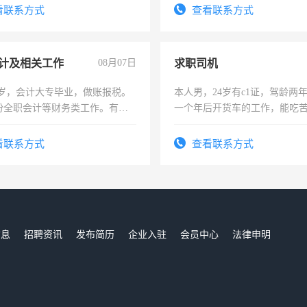
看联系方式
查看联系方式
计及相关工作
08月07日
求职司机
7岁，会计大专毕业，做账报税。
本人男，24岁有c1证，驾龄两
份全职会计等财务类工作。有会
一个年后开货车的工作，能吃
加班。
看联系方式
查看联系方式
信息
招聘资讯
发布简历
企业入驻
会员中心
法律申明
们