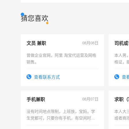
猜您喜欢
文员 兼职
08月08日
司机或
曾做企业官网，阿里 淘宝代运营及网格
本人男，
销售。
格证，
实，需
查看联系方式
查
手机兼职
08月07日
求职（
没有时间地点限制，上班族，宝妈，学
本人大
生党都可，只要你有手机，有空闲时
或者商
间，一单一结，一天二三十不成问题，