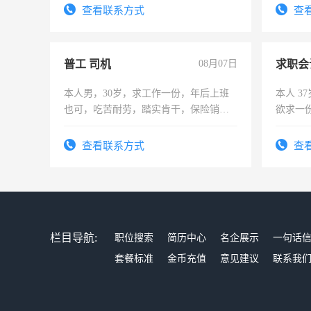
勤快的四五十，每天挣零花钱没问题！
查看联系方式
查
普工 司机
08月07日
求职会
本人男，30岁，求工作一份，年后上班
本人 3
也可，吃苦耐劳，踏实肯干，保险销售
欲求一
勿扰
计证
查看联系方式
查
栏目导航:
职位搜索
简历中心
名企展示
一句话
套餐标准
金币充值
意见建议
联系我